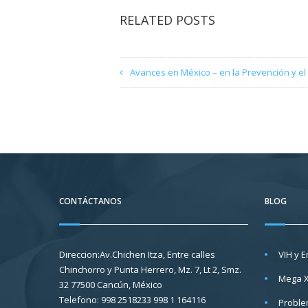
RELATED POSTS
Avances en México – en la Prevención y el 
CONTÁCTANOS
BLOG
Direccion:Av.Chichen Itza, Entre calles
VIH y 
Chinchorro y Punta Herrero, Mz. 7, Lt 2, Smz.
Mega 
32 77500 Cancún, México
Telefono: 998 2518233 998 1 164116
Proble