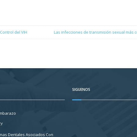
Control del VIH
Las infecciones de transmisión sexual más
SIGUENOS
Embarazo
XY
mas Dentales Asociados Con