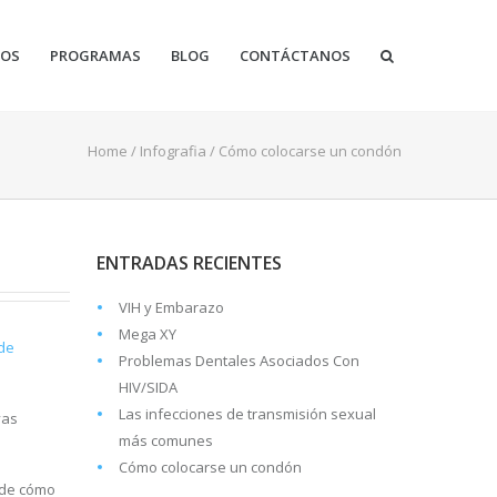
IOS
PROGRAMAS
BLOG
CONTÁCTANOS
Home
/
Infografia
/
Cómo colocarse un condón
ENTRADAS RECIENTES
VIH y Embarazo
Mega XY
 de
Problemas Dentales Asociados Con
HIV/SIDA
Las infecciones de transmisión sexual
vas
más comunes
Cómo colocarse un condón
 de cómo