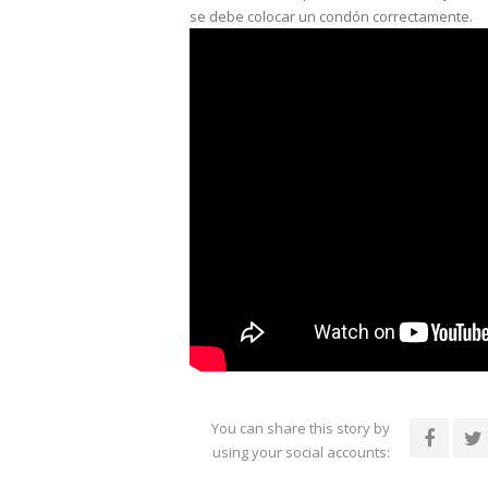
se debe colocar un condón correctamente.
You can share this story by
using your social accounts: