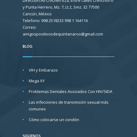
Direccion:Av.Chichen Itza, Entre calles Chinchorro
y Punta Herrero, Mz. 7, Lt 2, Smz. 32 77500
Cancún, México
Telefono: 998 2518233 998 1 164116
Correo:
amigospositivosdequintanaroo@gmail.com
BLOG
VIH y Embarazo
Mega XY
Problemas Dentales Asociados Con HIV/SIDA
Las infecciones de transmisión sexual más
comunes
Cómo colocarse un condón
SIGUENOS