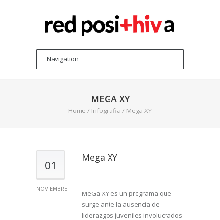
MEGA XY
Home
/
Infografia
/
Mega XY
Mega XY
01
NOVIEMBRE
MeGa XY es un programa que
surge ante la ausencia de
liderazgos juveniles involucrados