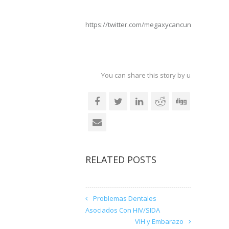
https://twitter.com/megaxycancun
You can share this story by using your so
accoun
RELATED POSTS
Problemas Dentales
Asociados Con HIV/SIDA
VIH y Embarazo