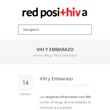
VIH Y EMBARAZO
Home
/
Blog
/
VIH y Embarazo
VIH y Embarazo
14
FEBRERO
Las
mujeres infectadas con VIH
corren el riesgo de transmitirles la
infección a sus bebés.