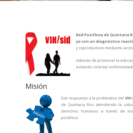
R
ed Posithiva de Quintana 
ya con un diagnóstico react
y reproductivos mediante accion
Además de promover la educació
evitando contraer enfermedades
Misión
Dar respuesta a la probleatica del
VIH 
de Quintana Roo atendiendo la salud 
derechos humanos a través de los
posithiva